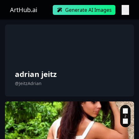
ArtHub.ai
Generate AI Images
adrian jeitz
@JeitzAdrian