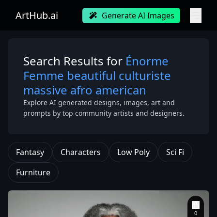
ArtHub.ai
Generate AI Images
Search Results for
Énorme
Femme beautiful culturiste
massive afro american
Explore AI generated designs, images, art and
prompts by top community artists and designers.
Fantasy
Characters
Low Poly
Sci Fi
Furniture