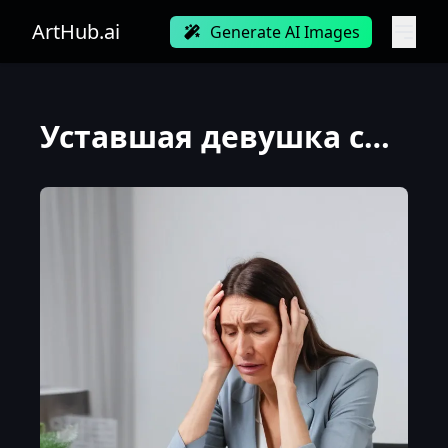
ArtHub.ai
Generate AI Images
Уставшая девушка сидит за столом заваленная документами