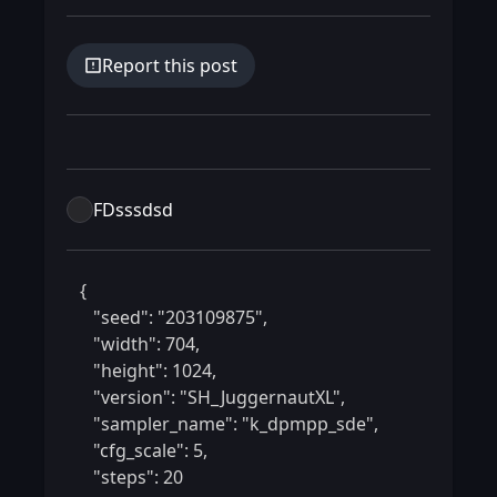
Report this post
FDsssdsd
 {

    "seed": "203109875",

    "width": 704,

    "height": 1024,

    "version": "SH_JuggernautXL",

    "sampler_name": "k_dpmpp_sde",

    "cfg_scale": 5,

    "steps": 20
